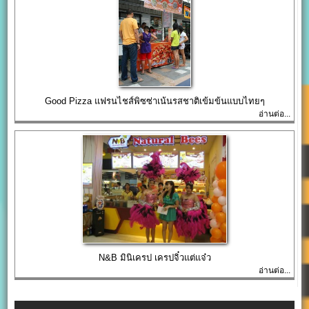
Good Pizza แฟรนไชส์พิซซ่าเน้นรสชาติเข้มข้นแบบไทยๆ
อ่านต่อ...
N&B มินิเครป เครปจิ๋วแต่แจ๋ว
อ่านต่อ...