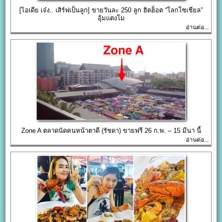
[ไอเดีย เจ๋ง.. เสิร์ฟเป็นลูก] ขายวันละ 250 ลูก ฮิตฮ็อต “โลกโซเชียล”
อุ้มแตงโม
อ่านต่อ...
Zone A ตลาดนัดคนหน้าตาดี (รัชดา) ขายฟรี 26 ก.พ. – 15 มีนา นี้
อ่านต่อ...