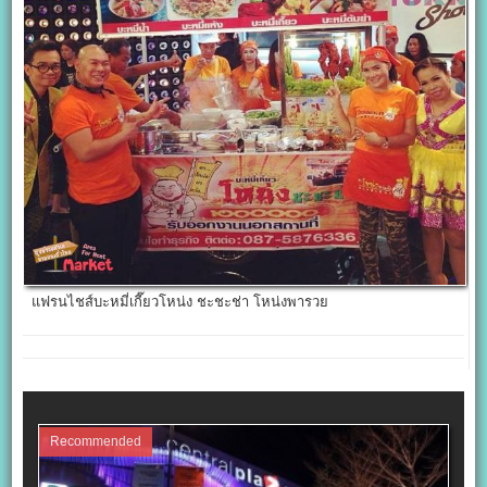
แฟรนไชส์บะหมี่เกี๊ยวโหน่ง ชะชะช่า โหน่งพารวย
Recommended