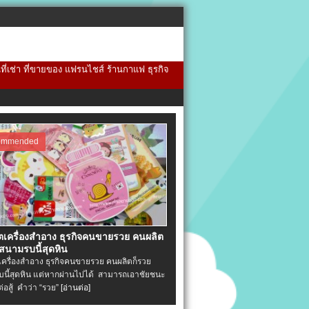
้นที่เช่า ที่ขายของ แฟรนไชส์ ร้านกาแฟ ธุรกิจ
ommended
ิตเครื่องสําอาง ธุรกิจคนขายรวย คนผลิต
 สนามรบนี้สุดหิน
ตเครื่องสําอาง ธุรกิจคนขายรวย คนผลิตก็รวย
นี้สุดหิน แต่หากผ่านไปได้ สามารถเอาชัยชนะ
่ต่อสู้ คำว่า “รวย”
[อ่านต่อ]