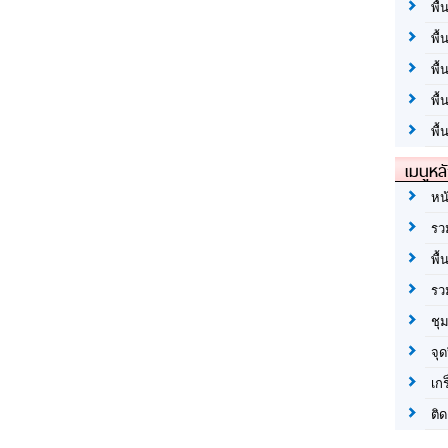
พื้
พื้
พื
พื
พื้
เมนูหล
หน
รว
พื้
รว
ชุ
จุด
เก
ติด