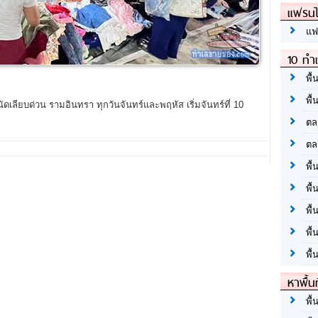
แฟรนไ
แฟ
10 ทำเ
พื้
พื้
นัดเลียบด่วน รามอินทรา ทุกวันจันทร์และพฤหัส เริ่มจันทร์ที่ 10
ตล
ตล
พื้
พื้
พื้
พื้
พื้
หาพื้น
พื้