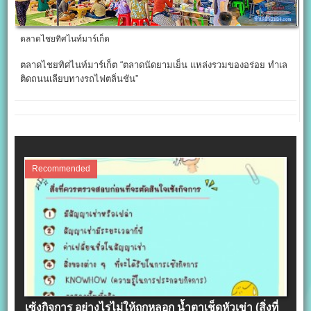
ตลาดไชยทิศไนท์มาร์เก็ต
ตลาดไชยทิศไนท์มาร์เก็ต “ตลาดนัดยามเย็น แหล่งรวมของอร่อย ทำเล
ติดถนนเลียบทางรถไฟตลิ่นชัน”
Recommended
เซ้งกิจการ อย่างไรไม่ให้ถูกหลอก น้ำตาเช็ดหัวเข่า (สิ่งที่