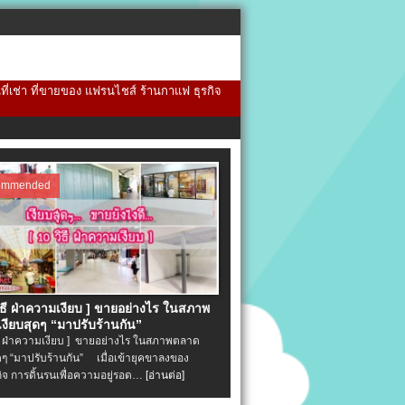
้นที่เช่า ที่ขายของ แฟรนไชส์ ร้านกาแฟ ธุรกิจ
ommended
วิธี ฝ่าความเงียบ ] ขายอย่างไร ในสภาพ
งียบสุดๆ “มาปรับร้านกัน”
ิธี ฝ่าความเงียบ ] ขายอย่างไร ในสภาพตลาด
ุดๆ “มาปรับร้านกัน” เมื่อเข้ายุคขาลงของ
ิจ การดิ้นรนเพื่อความอยู่รอด…
[อ่านต่อ]