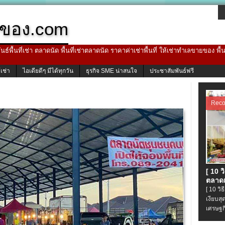
ของ.com
ธ์พื้นที่เช่า ตลาดนัด พื้นที่เช่าตลาดนัด ราคาค่าเช่าพื้นที่ ให้เช่าทำเลขายของ พื
้เช่า
ไอเดียดีๆ มีได้ทุกวัน
ธุรกิจ SME น่าสนใจ
ประชาสัมพันธ์ฟรี
Rec
[ 10 
ตลาดเ
[ 10 ว
เงียบส
เศรษฐก