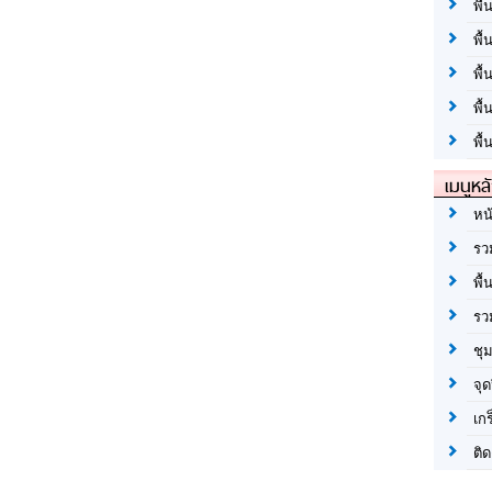
พื้
พื้
พื
พื
พื้
เมนูหล
หน
รว
พื้
รว
ชุ
จุด
เก
ติด