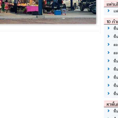
แฟรนไ
แฟ
10 ทำเ
พื้
พื้
ตล
ตล
พื้
พื้
พื้
พื้
พื้
หาพื้น
พื้