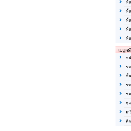
พื้
พื้
พื
พื
พื้
เมนูหล
หน
รว
พื้
รว
ชุ
จุด
เก
ติด