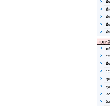
พื้
พื้
พื
พื
พื้
เมนูหล
หน
รว
พื้
รว
ชุ
จุด
เก
ติด