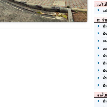
แฟรนไ
แฟ
10 ทำเ
พื้
พื้
ตล
ตล
พื้
พื้
พื้
พื้
พื้
หาพื้น
พื้