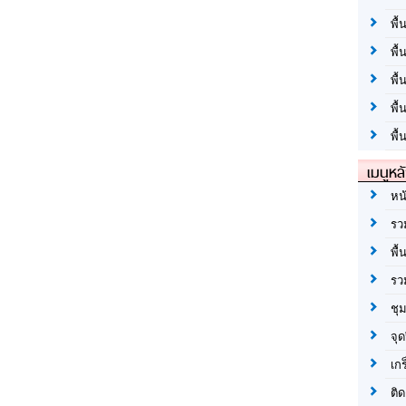
พื้
พื้
พื
พื
พื้
เมนูหล
หน
รว
พื้
รว
ชุ
จุด
เก
ติด