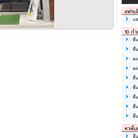
แฟรนไ
แฟ
10 ทำเ
พื้
พื้
ตล
ตล
พื้
พื้
พื้
พื้
พื้
หาพื้น
พื้