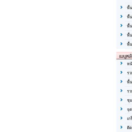
พื้
พื้
พื
พื
พื้
เมนูหล
หน
รว
พื้
รว
ชุ
จุด
เก
ติด