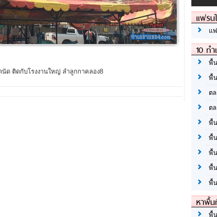
แฟรนไ
แฟ
10 ทำเ
พื้
ดนัด ติดกับโรงงานใหญ่ ลำลูกกาคลอง8
พื้
ตล
ตล
พื้
พื้
พื้
พื้
พื้
หาพื้น
พื้