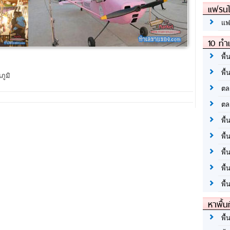
แฟรนไ
แฟ
10 ทำเ
พื้
พื้
ภูมิ
ตล
ตล
พื้
พื้
พื้
พื้
พื้
หาพื้น
พื้