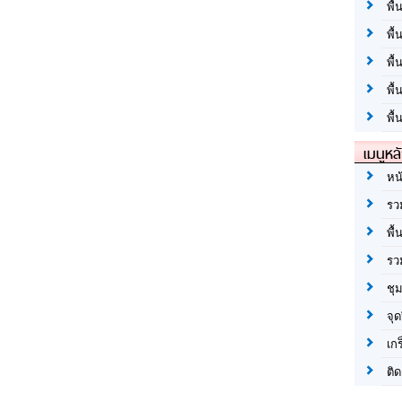
พื้
พื้
พื
พื
พื้
เมนูหล
หน
รว
พื้
รว
ชุ
จุด
เก
ติด