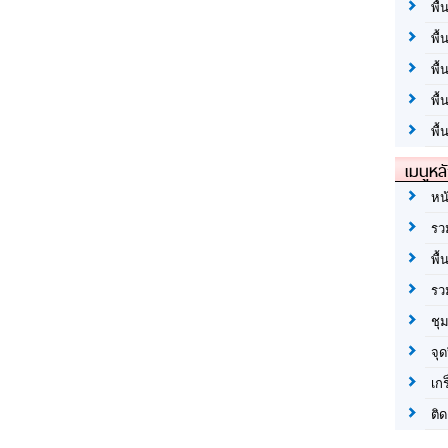
พื้
พื้
พื
พื
พื้
เมนูหล
หน
รว
พื้
รว
ชุ
จุด
เก
ติด