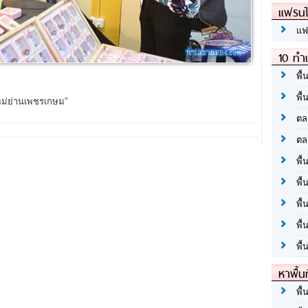
แฟรนไ
แฟ
10 ทำเ
พื้
พื้
หม่ย่านเพชรเกษม”
ตล
ตล
พื้
พื้
พื้
พื้
พื้
หาพื้น
พื้