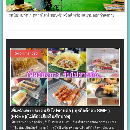
สหนิยมบางนา ตลาดไนท์ ช็อป-ชิม-ชิลล์ พร้อมสนามออกกำลังกาย
Recommended
เพิ่มช่องทาง หาคนรับไปขายต่อ ( ธุรกิจค้าส่ง SME )
(FREE)(ไม่ต้องเสียเงินซักบาท)
เพิ่มช่องทาง หาลูกค้า , รับไปขายต่อ , กับ เว็บ ทำเลขายของ.com ( FREE
) ( ไม่ต้องเสียเงินซักบาท ) สวัสดี ครับ เพื่อนคนไหนที่กำลังหาช่องทาง