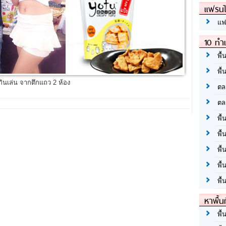
แฟรนไ
แฟ
10 ทำเ
พื้
พื้
กินเล่น จากตึกแถว 2 ห้อง
ตล
ตล
พื้
พื้
พื้
พื้
พื้
หาพื้น
พื้