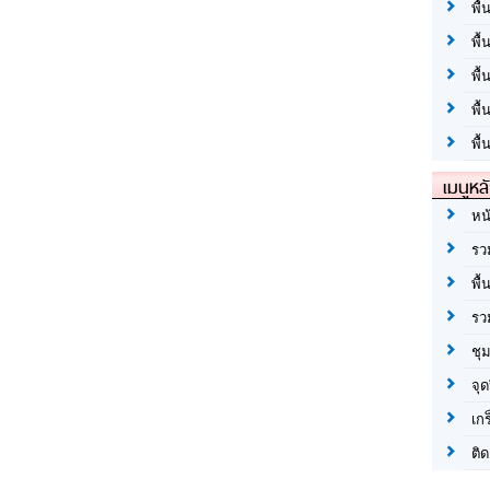
พื้
พื้
พื
พื
พื้
เมนูหล
หน
รว
พื้
รว
ชุ
จุด
เก
ติด