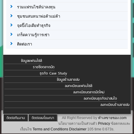
รวมแฟรนไชส์น่าลงทุน
ชุมชนสนทนาพ่อค้าแม่ค้า
จุดปิ๊งไอเดียทำธุรกิจ
เกร็ดความรู้การเช่า
ติดต่อเรา
ข้อมูลแฟรนไชส์
รายชื่อตลาดนัด
ธุรกิจ Case Study
ข้อมูลร้านขายส่ง
ลงทะเบียนแฟรนไชส์
ลงทะเบียนตลาดนัดใหม่
ลงทะเบียนธุรกิจน่าสนใจ
ลงทะเบียนร้านขายส่ง
ติดต่อทีมงาน
ติดต่อลงโฆษณา
All Right Reserved by
ทำเลขายของ.com
นโยบายความเป็นส่วนตัว
Privacy
ข้อตกลงและ
เงื่อนไข
Terms and Conditions
Disclaimer
105 time 0.673s.