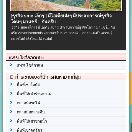
[ธุรกิจ sme เล็กๆ ] มีไอเดียเจ๋งๆ มีประสบการณ์ธุรกิจ
โดนๆ มาแชร์…กันครับ
[ธุรกิจ sme เล็กๆ ] มีไอเดียเจ๋งๆ มีประสบการณ์ธุรกิจโดนๆ มาแชร์…กัน
ครับ Advertisements อยากแชร์ประสบการณ์… อยากแบ่งปั้นความรู้…
อยากให้กำลังใจ…
[อ่านต่อ]
แฟรนไชส์ยอดนิยม
แฟรนไชส์กาแฟ
10 ทำเลขายของที่มีการค้นหามากที่สุด
พื้นที่เช่าโลตัส
พื้นที่ให้เช่าร้านกาแฟ
ตลาดนัดรถไฟ
ตลาดนัดกลางคืน
พื้นที่ให้เช่าขายน้ำ
พื้นที่เช่าจตุจักร