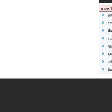
เมนูหล
หน
รว
พื้
รว
ชุ
จุด
เก
ติด