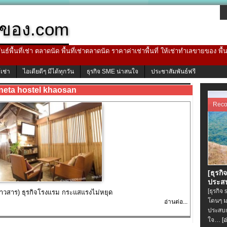
ของ.com
ธ์พื้นที่เช่า ตลาดนัด พื้นที่เช่าตลาดนัด ราคาค่าเช่าพื้นที่ ให้เช่าทำเลขายของ พื
้เช่า
ไอเดียดีๆ มีได้ทุกวัน
ธุรกิจ SME น่าสนใจ
ประชาสัมพันธ์ฟรี
neta hostel khaosan
Rec
[ธุรกิ
ประสบ
[ธุรกิจ
้าวสาร) ธุรกิจโรงแรม กระแสแรงไม่หยุด
โดนๆ ม
อ่านต่อ...
ประสบก
ใจ…
[อ