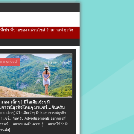
้นที่เช่า ที่ขายของ แฟรนไชส์ ร้านกาแฟ ธุรกิจ
ommended
จ sme เล็กๆ ] มีไอเดียเจ๋งๆ มี
การณ์ธุรกิจโดนๆ มาแชร์…กันครับ
 sme เล็กๆ ] มีไอเดียเจ๋งๆ มีประสบการณ์ธุรกิจ
าแชร์…กันครับ Advertisements อยากแชร์
ารณ์… อยากแบ่งปั้นความรู้… อยากให้กำลัง
่านต่อ]