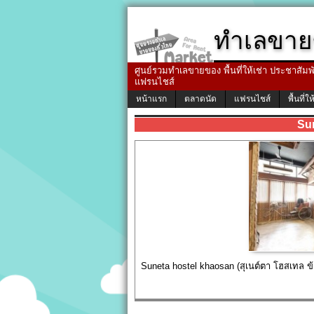
ทำเลขาย
ศูนย์รวมทำเลขายของ พื้นที่ให้เช่า ประชาสัมพัน
แฟรนไชส์
หน้าแรก
ตลาดนัด
แฟรนไชส์
พื้นที่ให
Su
Suneta hostel khaosan (สุเนต์ตา โฮสเทล ข