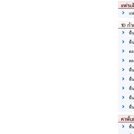
แฟรนไ
แฟ
10 ทำเ
พื้
พื้
ตล
ตล
พื้
พื้
พื้
พื้
พื้
หาพื้น
พื้