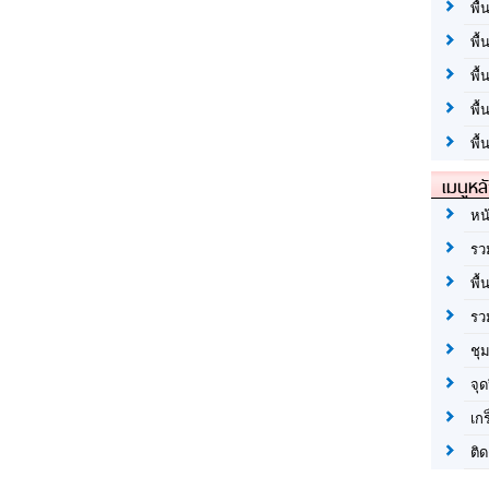
พื้
พื้
พื
พื
พื้
เมนูหล
หน
รว
พื้
รว
ชุ
จุด
เก
ติด