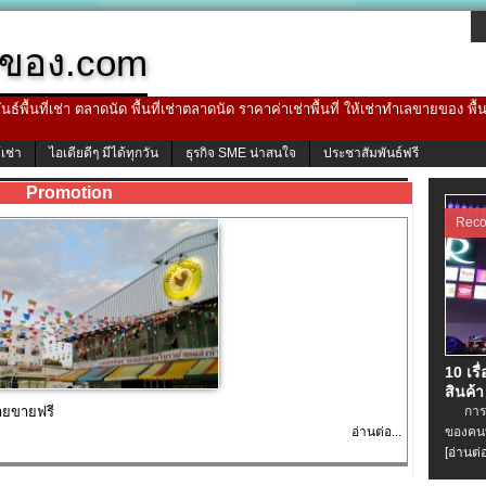
ของ.com
ธ์พื้นที่เช่า ตลาดนัด พื้นที่เช่าตลาดนัด ราคาค่าเช่าพื้นที่ ให้เช่าทำเลขายของ พื
้เช่า
ไอเดียดีๆ มีได้ทุกวัน
ธุรกิจ SME น่าสนใจ
ประชาสัมพันธ์ฟรี
Promotion
Rec
10 เรื
สินค้า
ายขายฟรี
การเช่
อ่านต่อ...
ของคนท
[อ่านต่