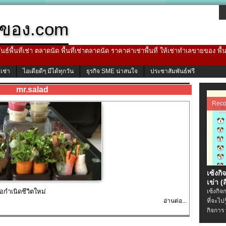
ของ.com
ธ์พื้นที่เช่า ตลาดนัด พื้นที่เช่าตลาดนัด ราคาค่าเช่าพื้นที่ ให้เช่าทำเลขายของ พื
้เช่า
ไอเดียดีๆ มีได้ทุกวัน
ธุรกิจ SME น่าสนใจ
ประชาสัมพันธ์ฟรี
mr.salad
Rec
เซ้งกิ
เข่า (ส
อกำเนิดชีวิตใหม่
เซ้งกิจ
อ่านต่อ...
ที่จะไป
กิจการ 