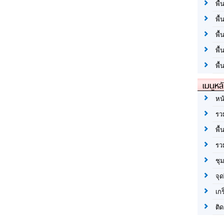
พื้
พื้
พื
พื
พื้
เมนูหล
หน
รว
พื้
รว
ชุ
จุด
เก
ติด