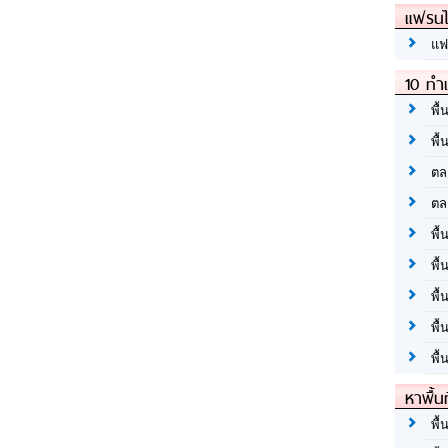
แฟรนไ
แฟ
10 ทำเ
พื้
พื้
ตล
ตล
พื้
พื้
พื้
พื้
พื้
หาพื้น
พื้