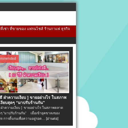
้นที่เช่า ที่ขายของ แฟรนไชส์ ร้านกาแฟ ธุรกิจ
ommended
วิธี ฝ่าความเงียบ ] ขายอย่างไร ในสภาพ
งียบสุดๆ “มาปรับร้านกัน”
ิธี ฝ่าความเงียบ ] ขายอย่างไร ในสภาพตลาด
ุดๆ “มาปรับร้านกัน” เมื่อเข้ายุคขาลงของ
ิจ การดิ้นรนเพื่อความอยู่รอด…
[อ่านต่อ]