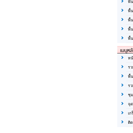
พื้
พื้
พื
พื
พื้
เมนูหล
หน
รว
พื้
รว
ชุ
จุด
เก
ติด