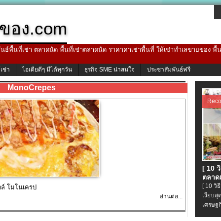
ของ.com
ธ์พื้นที่เช่า ตลาดนัด พื้นที่เช่าตลาดนัด ราคาค่าเช่าพื้นที่ ให้เช่าทำเลขายของ พื
้เช่า
ไอเดียดีๆ มีได้ทุกวัน
ธุรกิจ SME น่าสนใจ
ประชาสัมพันธ์ฟรี
MonoCrepes
Rec
[ 10 
ตลาดเ
[ 10 ว
ตล์ โมโนเครป
เงียบส
อ่านต่อ...
เศรษฐก