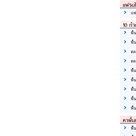
แฟรนไ
แฟ
10 ทำเ
พื้
พื้
ตล
ตล
พื้
พื้
พื้
พื้
พื้
หาพื้น
พื้