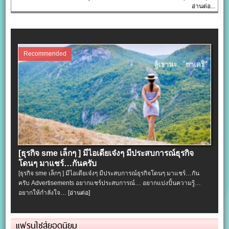
อ่านต่อ...
Recommended
[ธุรกิจ sme เล็กๆ ] มีไอเดียเจ๋งๆ มีประสบการณ์ธุรกิจ
โดนๆ มาแชร์…กันครับ
[ธุรกิจ sme เล็กๆ ] มีไอเดียเจ๋งๆ มีประสบการณ์ธุรกิจโดนๆ มาแชร์…กัน
ครับ Advertisements อยากแชร์ประสบการณ์… อยากแบ่งปั้นความรู้…
อยากให้กำลังใจ…
[อ่านต่อ]
แฟรนไชส์ยอดนิยม