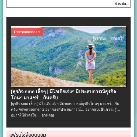
อ่านต่อ...
Recommended
[ธุรกิจ sme เล็กๆ ] มีไอเดียเจ๋งๆ มีประสบการณ์ธุรกิจ
โดนๆ มาแชร์…กันครับ
[ธุรกิจ sme เล็กๆ ] มีไอเดียเจ๋งๆ มีประสบการณ์ธุรกิจโดนๆ มาแชร์…กัน
ครับ Advertisements อยากแชร์ประสบการณ์… อยากแบ่งปั้นความรู้…
อยากให้กำลังใจ…
[อ่านต่อ]
แฟรนไชส์ยอดนิยม