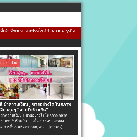
้นที่เช่า ที่ขายของ แฟรนไชส์ ร้านกาแฟ ธุรกิจ
ommended
วิธี ฝ่าความเงียบ ] ขายอย่างไร ในสภาพ
งียบสุดๆ “มาปรับร้านกัน”
ิธี ฝ่าความเงียบ ] ขายอย่างไร ในสภาพตลาด
ุดๆ “มาปรับร้านกัน” เมื่อเข้ายุคขาลงของ
ิจ การดิ้นรนเพื่อความอยู่รอด…
[อ่านต่อ]