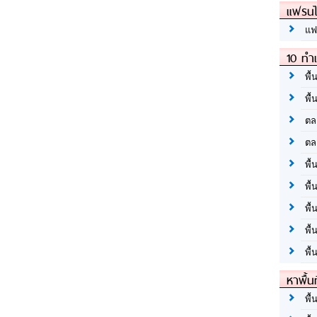
แฟรนไ
แฟ
10 ทำเ
พื้
พื้
ตล
ตล
พื้
พื้
พื้
พื้
พื้
หาพื้น
พื้