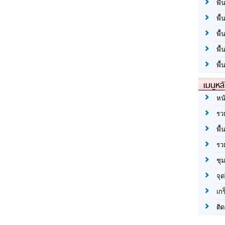
พื้
พื้
พื
พื
พื้
เมนูหล
หน
รว
พื้
รว
ชุ
จุด
เก
ติด