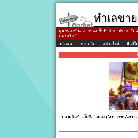
ทำเลขาย
ศูนย์รวมทำเลขายของ พื้นที่ให้เช่า ประชาสัมพัน
แฟรนไชส์
หน้าแรก
ตลาดนัด
แฟรนไชส์
พื้นที่ให
ตลาดนัดข้างบิ๊กซี‎อ่างทอง‬ (Angthong Avenu