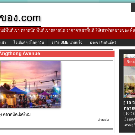
ของ.com
ธ์พื้นที่เช่า ตลาดนัด พื้นที่เช่าตลาดนัด ราคาค่าเช่าพื้นที่ ให้เช่าทำเลขายของ พื
้เช่า
ไอเดียดีๆ มีได้ทุกวัน
ธุรกิจ SME น่าสนใจ
ประชาสัมพันธ์ฟรี
Angthong Avenue
Rec
[ 10 
ตลาดเ
[ 10 ว
e) ตลาดนัดเปิดใหม่
เงียบส
อ่านต่อ...
เศรษฐก