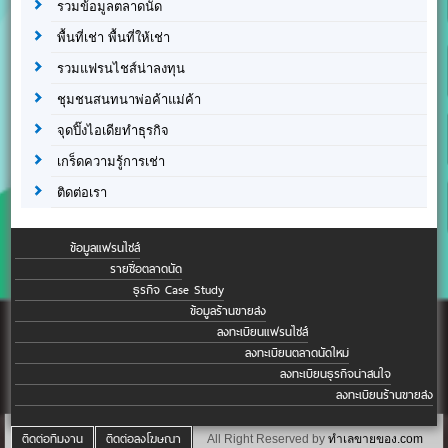
รวมข้อมูลตลาดนัด
พื้นที่เช่า พื้นที่ให้เช่า
รวมแฟรนไชส์น่าลงทุน
ชุมชนสนทนาพ่อค้าแม่ค้า
จุดปิ๊งไอเดียทำธุรกิจ
เกร็ดความรู้การเช่า
ติดต่อเรา
ข้อมูลแฟรนไชส์
รายชื่อตลาดนัด
ธุรกิจ Case Study
ข้อมูลร้านขายส่ง
ลงทะเบียนแฟรนไชส์
ลงทะเบียนตลาดนัดใหม่
ลงทะเบียนธุรกิจน่าสนใจ
ลงทะเบียนร้านขายส่ง
ติดต่อทีมงาน
ติดต่อลงโฆษณา
All Right Reserved by
ทำเลขายของ.com