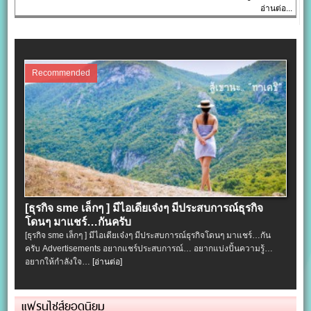
อ่านต่อ...
Recommended
[ธุรกิจ sme เล็กๆ ] มีไอเดียเจ๋งๆ มีประสบการณ์ธุรกิจ
โดนๆ มาแชร์…กันครับ
[ธุรกิจ sme เล็กๆ ] มีไอเดียเจ๋งๆ มีประสบการณ์ธุรกิจโดนๆ มาแชร์…กัน
ครับ Advertisements อยากแชร์ประสบการณ์… อยากแบ่งปั้นความรู้…
อยากให้กำลังใจ…
[อ่านต่อ]
แฟรนไชส์ยอดนิยม