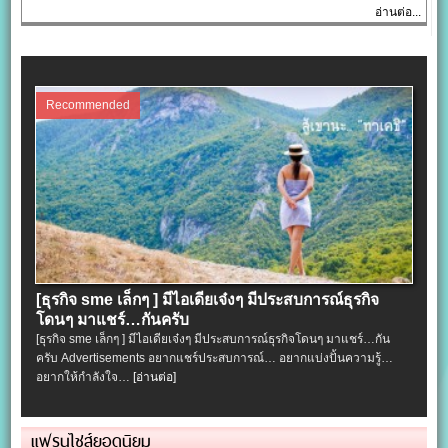
อ่านต่อ...
Recommended
[ธุรกิจ sme เล็กๆ ] มีไอเดียเจ๋งๆ มีประสบการณ์ธุรกิจ
โดนๆ มาแชร์…กันครับ
[ธุรกิจ sme เล็กๆ ] มีไอเดียเจ๋งๆ มีประสบการณ์ธุรกิจโดนๆ มาแชร์…กัน
ครับ Advertisements อยากแชร์ประสบการณ์… อยากแบ่งปั้นความรู้…
อยากให้กำลังใจ…
[อ่านต่อ]
แฟรนไชส์ยอดนิยม