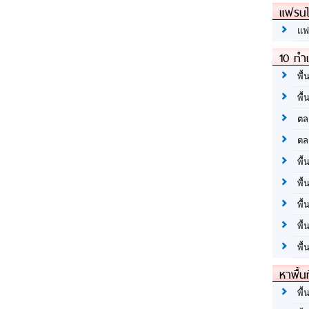
แฟรนไ
แฟ
10 ทำเ
พื้
พื้
ตล
ตล
พื้
พื้
พื้
พื้
พื้
หาพื้น
พื้