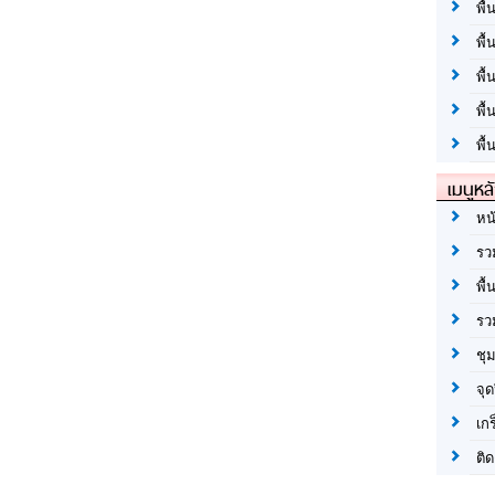
พื้
พื้
พื
พื
พื้
เมนูหล
หน
รว
พื้
รว
ชุ
จุด
เก
ติด