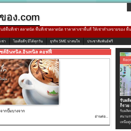
ของ.com
ธ์พื้นที่เช่า ตลาดนัด พื้นที่เช่าตลาดนัด ราคาค่าเช่าพื้นที่ ให้เช่าทำเลขายของ พื
้เช่า
ไอเดียดีๆ มีได้ทุกวัน
ธุรกิจ SME น่าสนใจ
ประชาสัมพันธ์ฟรี
ส์อินทนิล.อินทนิล คอฟฟี่
Rec
รับผล
ก็รวย
จากปั๊มบางจาก
รับผลิ
อ่านต่อ...
สนามรบ
เหนือคู