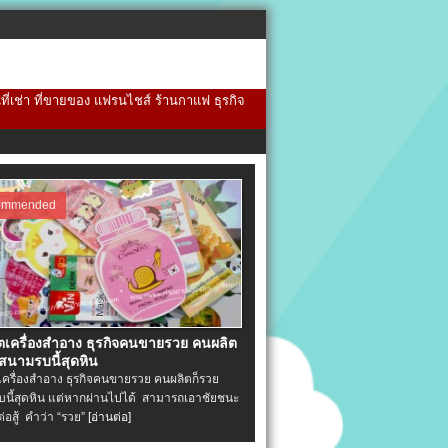
้นที่เช่า ที่ขายของ แฟรนไชส์ ร้านกาแฟ ธุรกิจ
ommended
ิตเครื่องสําอาง ธุรกิจคนขายรวย คนผลิต
 สนามรบนี้สุดหิน
ตเครื่องสําอาง ธุรกิจคนขายรวย คนผลิตก็รวย
นี้สุดหิน แต่หากผ่านไปได้ สามารถเอาชัยชนะ
่ต่อสู้ คำว่า “รวย”
[อ่านต่อ]