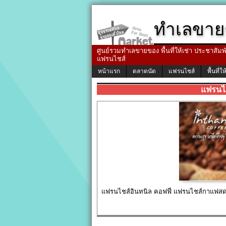
ทำเลขาย
ศูนย์รวมทำเลขายของ พื้นที่ให้เช่า ประชาสัมพัน
แฟรนไชส์
หน้าแรก
ตลาดนัด
แฟรนไชส์
พื้นที่ให
แฟรนไช
แฟรนไชส์อินทนิล คอฟฟี่ แฟรนไชส์กาแฟสด