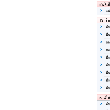
แฟรนไ
แฟ
10 ทำเ
พื้
พื้
ตล
ตล
พื้
พื้
พื้
พื้
พื้
หาพื้น
พื้