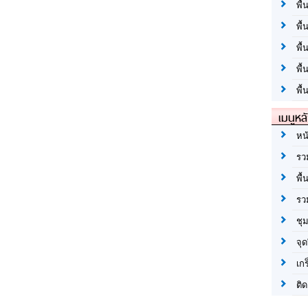
พื้
พื้
พื
พื
พื้
เมนูหล
หน
รว
พื้
รว
ชุ
จุด
เก
ติด