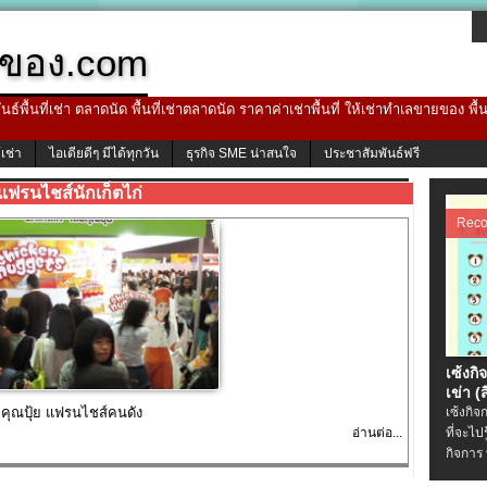
ของ.com
ธ์พื้นที่เช่า ตลาดนัด พื้นที่เช่าตลาดนัด ราคาค่าเช่าพื้นที่ ให้เช่าทำเลขายของ พื
้เช่า
ไอเดียดีๆ มีได้ทุกวัน
ธุรกิจ SME น่าสนใจ
ประชาสัมพันธ์ฟรี
แฟรนไชส์นักเก็ตไก่
Rec
เซ้งกิ
เข่า (ส
คุณปุ้ย แฟรนไชส์คนดัง
เซ้งกิจ
อ่านต่อ...
ที่จะไป
กิจการ 