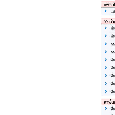
แฟรนไ
แฟ
10 ทำเ
พื้
พื้
ตล
ตล
พื้
พื้
พื้
พื้
พื้
หาพื้น
พื้