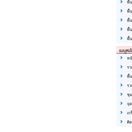
พื้
พื้
พื
พื
พื้
เมนูหล
หน
รว
พื้
รว
ชุ
จุด
เก
ติด