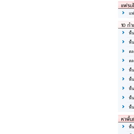
แฟรนไ
แฟ
10 ทำเ
พื้
พื้
ตล
ตล
พื้
พื้
พื้
พื้
พื้
หาพื้น
พื้