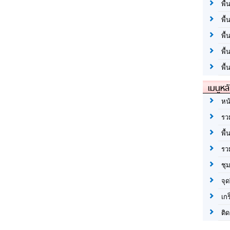
พื้
พื้
พื
พื
พื้
เมนูหล
หน
รว
พื้
รว
ชุ
จุด
เก
ติด