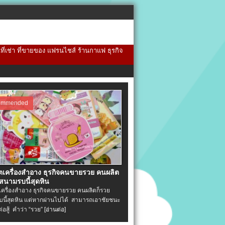
้นที่เช่า ที่ขายของ แฟรนไชส์ ร้านกาแฟ ธุรกิจ
ommended
ิตเครื่องสําอาง ธุรกิจคนขายรวย คนผลิต
 สนามรบนี้สุดหิน
ตเครื่องสําอาง ธุรกิจคนขายรวย คนผลิตก็รวย
นี้สุดหิน แต่หากผ่านไปได้ สามารถเอาชัยชนะ
่ต่อสู้ คำว่า “รวย”
[อ่านต่อ]