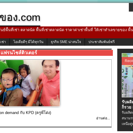
ของ.com
ธ์พื้นที่เช่า ตลาดนัด พื้นที่เช่าตลาดนัด ราคาค่าเช่าพื้นที่ ให้เช่าทำเลขายของ พื
้เช่า
ไอเดียดีๆ มีได้ทุกวัน
ธุรกิจ SME น่าสนใจ
ประชาสัมพันธ์ฟรี
แฟรนไชส์ติวเตอร์
Rec
รับผล
ก็รวย
n demand กับ KPD (ครูพี่โด่ง)
รับผลิ
อ่านต่อ...
สนามรบ
เหนือคู