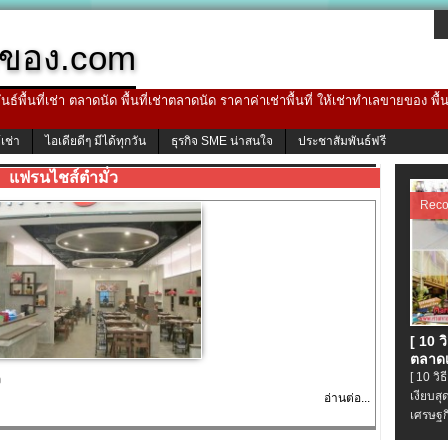
ของ.com
ธ์พื้นที่เช่า ตลาดนัด พื้นที่เช่าตลาดนัด ราคาค่าเช่าพื้นที่ ให้เช่าทำเลขายของ พื
้เช่า
ไอเดียดีๆ มีได้ทุกวัน
ธุรกิจ SME น่าสนใจ
ประชาสัมพันธ์ฟรี
แฟรนไชส์ตำมั่ว
Rec
[ 10 
ตลาดเ
[ 10 ว
ว
เงียบส
อ่านต่อ...
เศรษฐก