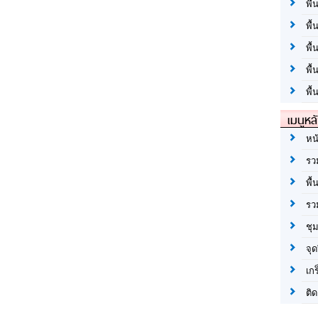
พื้
พื้
พื
พื
พื้
เมนูหล
หน
รว
พื้
รว
ชุ
จุด
เก
ติด