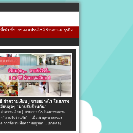
้นที่เช่า ที่ขายของ แฟรนไชส์ ร้านกาแฟ ธุรกิจ
ommended
วิธี ฝ่าความเงียบ ] ขายอย่างไร ในสภาพ
งียบสุดๆ “มาปรับร้านกัน”
ิธี ฝ่าความเงียบ ] ขายอย่างไร ในสภาพตลาด
ุดๆ “มาปรับร้านกัน” เมื่อเข้ายุคขาลงของ
ิจ การดิ้นรนเพื่อความอยู่รอด…
[อ่านต่อ]