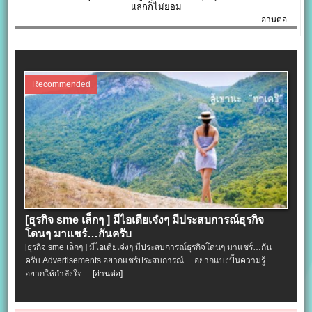
แลกก็ไม่ยอม
อ่านต่อ...
Recommended
[ธุรกิจ sme เล็กๆ ] มีไอเดียเจ๋งๆ มีประสบการณ์ธุรกิจ
โดนๆ มาแชร์…กันครับ
[ธุรกิจ sme เล็กๆ ] มีไอเดียเจ๋งๆ มีประสบการณ์ธุรกิจโดนๆ มาแชร์…กัน
ครับ Advertisements อยากแชร์ประสบการณ์… อยากแบ่งปั้นความรู้…
อยากให้กำลังใจ…
[อ่านต่อ]