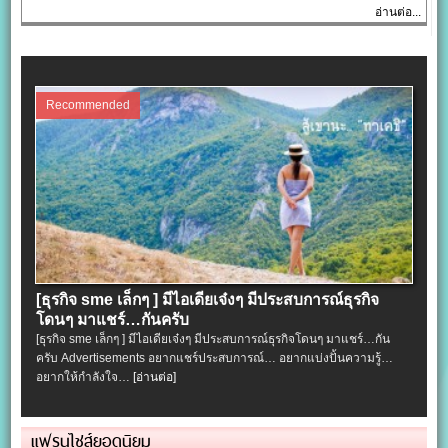
อ่านต่อ...
Recommended
[ธุรกิจ sme เล็กๆ ] มีไอเดียเจ๋งๆ มีประสบการณ์ธุรกิจ
โดนๆ มาแชร์…กันครับ
[ธุรกิจ sme เล็กๆ ] มีไอเดียเจ๋งๆ มีประสบการณ์ธุรกิจโดนๆ มาแชร์…กัน
ครับ Advertisements อยากแชร์ประสบการณ์… อยากแบ่งปั้นความรู้…
อยากให้กำลังใจ…
[อ่านต่อ]
แฟรนไชส์ยอดนิยม