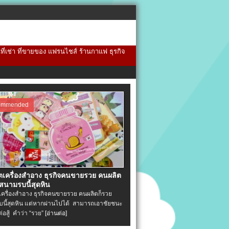
้นที่เช่า ที่ขายของ แฟรนไชส์ ร้านกาแฟ ธุรกิจ
ommended
ิตเครื่องสําอาง ธุรกิจคนขายรวย คนผลิต
 สนามรบนี้สุดหิน
ตเครื่องสําอาง ธุรกิจคนขายรวย คนผลิตก็รวย
นี้สุดหิน แต่หากผ่านไปได้ สามารถเอาชัยชนะ
่ต่อสู้ คำว่า “รวย”
[อ่านต่อ]