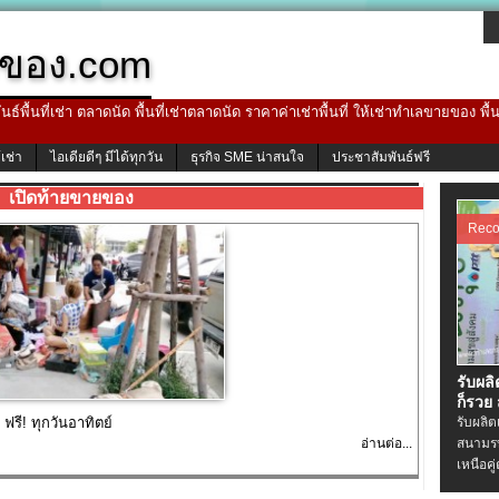
ของ.com
ธ์พื้นที่เช่า ตลาดนัด พื้นที่เช่าตลาดนัด ราคาค่าเช่าพื้นที่ ให้เช่าทำเลขายของ พื
้เช่า
ไอเดียดีๆ มีได้ทุกวัน
ธุรกิจ SME น่าสนใจ
ประชาสัมพันธ์ฟรี
เปิดท้ายขายของ
Rec
รับผล
ก็รวย
รี! ทุกวันอาทิตย์
รับผลิ
อ่านต่อ...
สนามรบ
เหนือคู