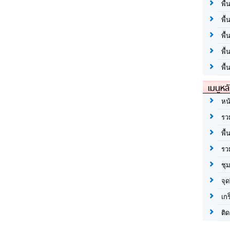
พื้
พื้
พื
พื
พื้
เมนูหล
หน
รว
พื้
รว
ชุ
จุด
เก
ติด