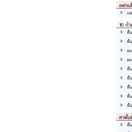
แฟรนไ
แฟ
10 ทำเ
พื้
พื้
ตล
ตล
พื้
พื้
พื้
พื้
พื้
หาพื้น
พื้