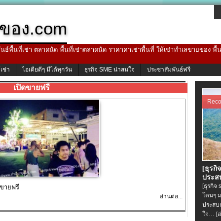
ของ.com
ธ์พื้นที่เช่า ตลาดนัด พื้นที่เช่าตลาดนัด ราคาค่าเช่าพื้นที่ ให้เช่าทำเลขายของ พื
้เช่า
ไอเดียดีๆ มีได้ทุกวัน
ธุรกิจ SME น่าสนใจ
ประชาสัมพันธ์ฟรี
เปิดขายฟรี
Rec
[ธุรกิ
ประสบ
[ธุรกิจ
ดขายฟรี
โดนๆ ม
อ่านต่อ...
ประสบก
ใจ…
[อ