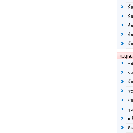
พื้
พื้
พื
พื
พื้
เมนูหล
หน
รว
พื้
รว
ชุ
จุด
เก
ติด