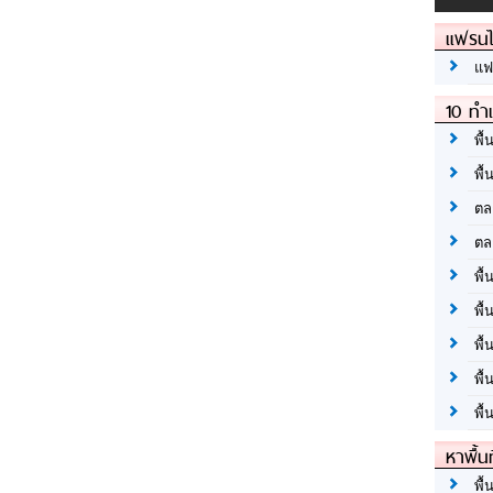
แฟรนไ
แฟ
10 ทำเ
พื้
พื้
ตล
ตล
พื้
พื้
พื้
พื้
พื้
หาพื้น
พื้