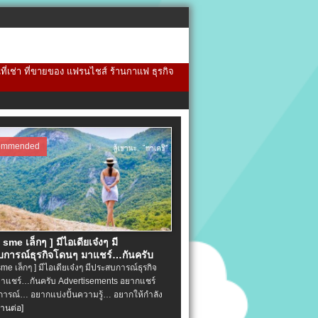
้นที่เช่า ที่ขายของ แฟรนไชส์ ร้านกาแฟ ธุรกิจ
ommended
จ sme เล็กๆ ] มีไอเดียเจ๋งๆ มี
การณ์ธุรกิจโดนๆ มาแชร์…กันครับ
 sme เล็กๆ ] มีไอเดียเจ๋งๆ มีประสบการณ์ธุรกิจ
าแชร์…กันครับ Advertisements อยากแชร์
ารณ์… อยากแบ่งปั้นความรู้… อยากให้กำลัง
่านต่อ]