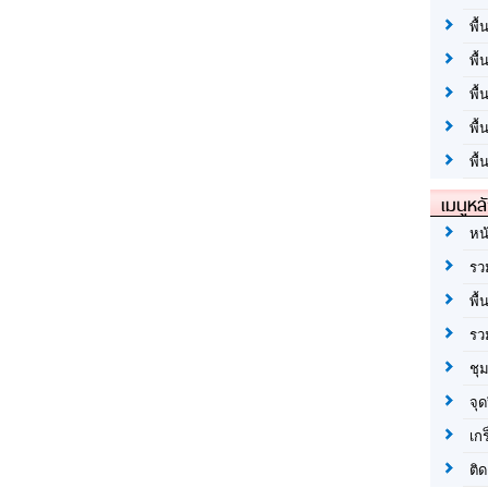
พื้
พื้
พื
พื
พื้
เมนูหล
หน
รว
พื้
รว
ชุ
จุด
เก
ติด