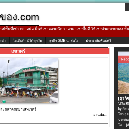
ของ.com
ธ์พื้นที่เช่า ตลาดนัด พื้นที่เช่าตลาดนัด ราคาค่าเช่าพื้นที่ ให้เช่าทำเลขายของ พื
้เช่า
ไอเดียดีๆ มีได้ทุกวัน
ธุรกิจ SME น่าสนใจ
ประชาสัมพันธ์ฟรี
เทเวศร์
Rec
[ธุรกิ
ประสบ
[ธุรกิจ
และตลาดสดย่านเทเวศร์
โดนๆ ม
อ่านต่อ...
ประสบก
ใจ…
[อ