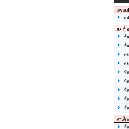
แฟรนไ
แฟ
10 ทำเ
พื้
พื้
ตล
ตล
พื้
พื้
พื้
พื้
พื้
หาพื้น
พื้