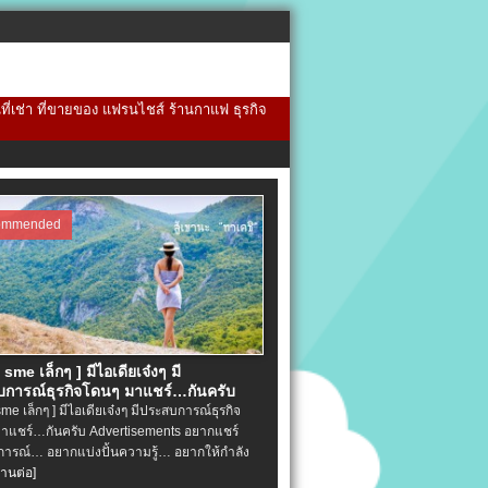
้นที่เช่า ที่ขายของ แฟรนไชส์ ร้านกาแฟ ธุรกิจ
ommended
จ sme เล็กๆ ] มีไอเดียเจ๋งๆ มี
การณ์ธุรกิจโดนๆ มาแชร์…กันครับ
 sme เล็กๆ ] มีไอเดียเจ๋งๆ มีประสบการณ์ธุรกิจ
าแชร์…กันครับ Advertisements อยากแชร์
ารณ์… อยากแบ่งปั้นความรู้… อยากให้กำลัง
่านต่อ]