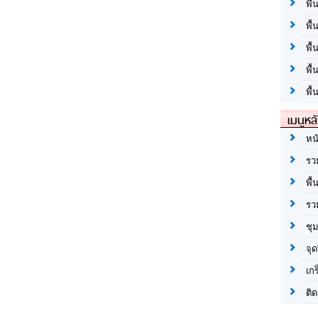
พื้
พื้
พื
พื
พื้
เมนูหล
หน
รว
พื้
รว
ชุ
จุด
เก
ติด