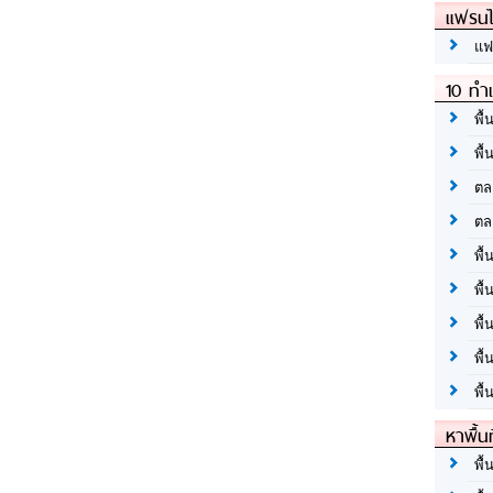
แฟรนไ
แฟ
10 ทำเ
พื้
พื้
ตล
ตล
พื้
พื้
พื้
พื้
พื้
หาพื้น
พื้