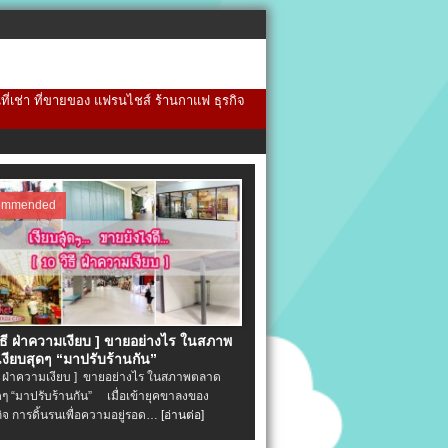
้นที่เช่า ที่ขายของ แฟรนไชส์ ร้านกาแฟ ธุรกิจ
ommended
วิธี ฝ่าความเงียบ ] ขายอย่างไร ในสภาพ
งียบสุดๆ “มาปรับร้านกัน”
ิธี ฝ่าความเงียบ ] ขายอย่างไร ในสภาพตลาด
ุดๆ “มาปรับร้านกัน” เมื่อเข้ายุคขาลงของ
ิจ การดิ้นรนเพื่อความอยู่รอด…
[อ่านต่อ]