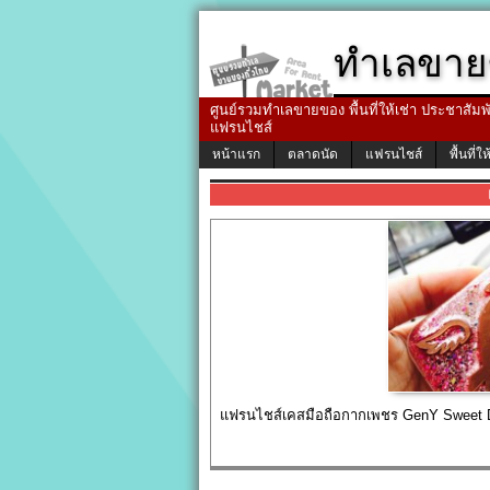
ทำเลขาย
ศูนย์รวมทำเลขายของ พื้นที่ให้เช่า ประชาสัมพัน
แฟรนไชส์
หน้าแรก
ตลาดนัด
แฟรนไชส์
พื้นที่ให
แฟรนไชส์เคสมือถือกากเพชร GenY Sweet De