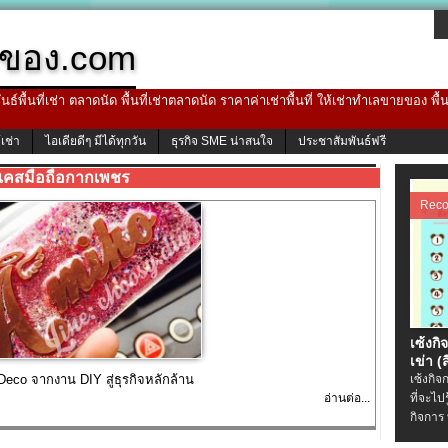
ของ.com
ธ์พื้นที่เช่า ตลาดนัด พื้นที่เช่าตลาดนัด ราคาค่าเช่าพื้นที่ ให้เช่าทำเลขายของ พื
้เช่า
ไอเดียดีๆ มีได้ทุกวัน
ธุรกิจ SME น่าสนใจ
ประชาสัมพันธ์ฟรี
เคสมือถือกากเพชร
Rec
เซ้งกิ
เข่า (ส
co จากงาน DIY สู่ธุรกิจหลักล้าน
เซ้งกิจ
อ่านต่อ...
ที่จะไป
กิจการ 