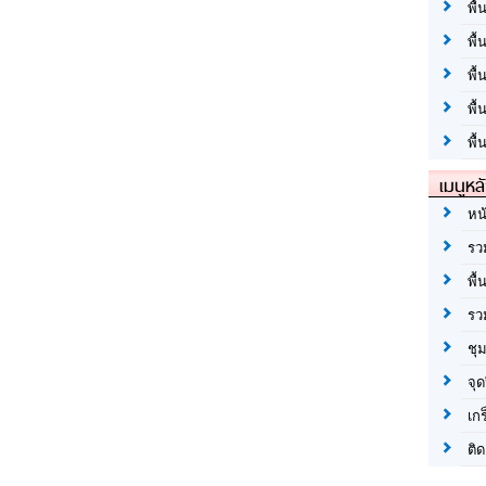
พื้
พื้
พื
พื
พื้
เมนูหล
หน
รว
พื้
รว
ชุ
จุด
เก
ติด