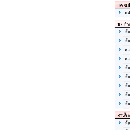
แฟรนไ
แฟ
10 ทำเ
พื้
พื้
ตล
ตล
พื้
พื้
พื้
พื้
พื้
หาพื้น
พื้