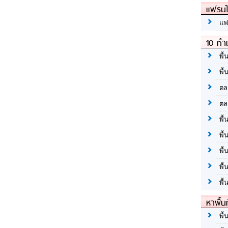
แฟรนไ
แฟ
10 ทำเ
พื้
พื้
ตล
ตล
พื้
พื้
พื้
พื้
พื้
หาพื้น
พื้