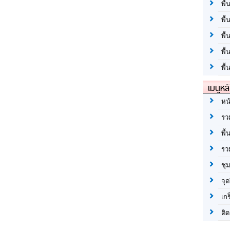
พื้
พื้
พื
พื
พื้
เมนูหล
หน
รว
พื้
รว
ชุ
จุด
เก
ติด