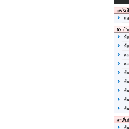
แฟรนไ
แฟ
10 ทำเ
พื้
พื้
ตล
ตล
พื้
พื้
พื้
พื้
พื้
หาพื้น
พื้