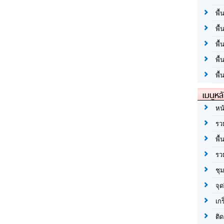
พื้
พื้
พื
พื
พื้
เมนูหล
หน
รว
พื้
รว
ชุ
จุด
เก
ติด