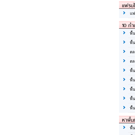
แฟรนไ
แฟ
10 ทำเ
พื้
พื้
ตล
ตล
พื้
พื้
พื้
พื้
พื้
หาพื้น
พื้