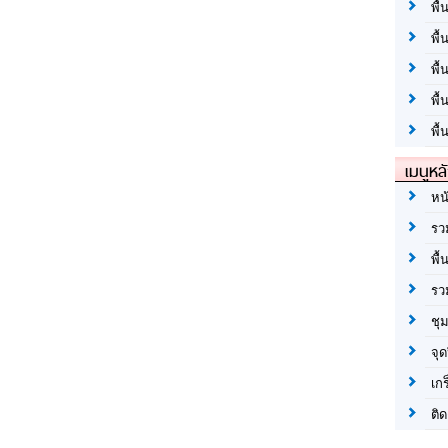
พื้
พื้
พื
พื
พื้
เมนูหล
หน
รว
พื้
รว
ชุ
จุด
เก
ติด