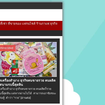
้นที่เช่า ที่ขายของ แฟรนไชส์ ร้านกาแฟ ธุรกิจ
ommended
ิตเครื่องสําอาง ธุรกิจคนขายรวย คนผลิต
 สนามรบนี้สุดหิน
ตเครื่องสําอาง ธุรกิจคนขายรวย คนผลิตก็รวย
นี้สุดหิน แต่หากผ่านไปได้ สามารถเอาชัยชนะ
่ต่อสู้ คำว่า “รวย”
[อ่านต่อ]