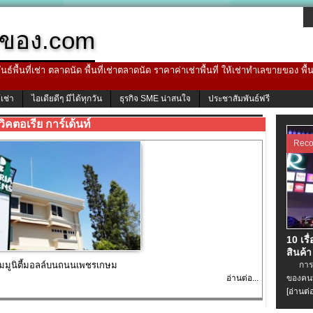
ของ.com
ธ์พื้นที่เช่า ตลาดนัด พื้นที่เช่าตลาดนัด ราคาค่าเช่าพื้นที่ ให้เช่าทำเลขายของ พื
้เช่า
ไอเดียดีๆ มีได้ทุกวัน
ธุรกิจ SME น่าสนใจ
ประชาสัมพันธ์ฟรี
วิคตอเรีย การ์เด้นท์
Rec
10 เรื
สินค้า
 คอมมูนิตี้มอลล์บนถนนเพชรเกษม
การเช่
อ่านต่อ...
ของคนท
[อ่านต่