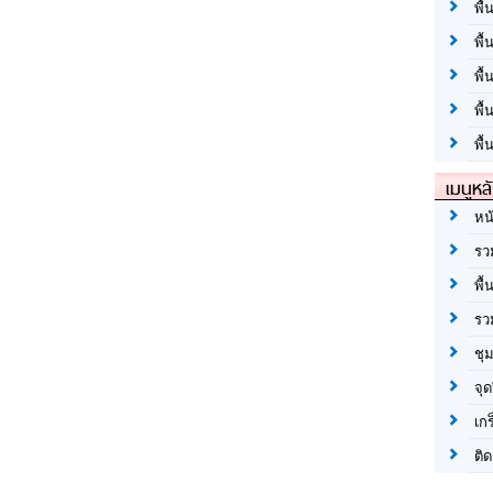
พื้
พื้
พื
พื
พื้
เมนูหล
หน
รว
พื้
รว
ชุ
จุด
เก
ติด