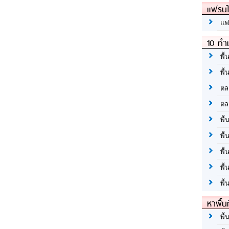
แฟรนไ
แฟ
10 ทำเ
พื้
พื้
ตล
ตล
พื้
พื้
พื้
พื้
พื้
หาพื้น
พื้