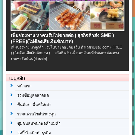
เพิ่มช่องทาง หาคนรับไปขายต่อ ( ธุรกิจค้าส่ง SME )
(FREE)(ไม่ต้องเสียเงินซักบาท)
เพิ่มช่องทาง หาลูกค้า , รับไปขายต่อ , กับ เว็บ ทำเลขายของ.com ( FREE
) ( ไม่ต้องเสียเงินซักบาท ) สวัสดี ครับ เพื่อนคนไหนที่กำลังหาช่องทาง
ประชาสัมพันธ์
[อ่านต่อ]
เมนูหลัก
หน้าแรก
รวมข้อมูลตลาดนัด
พื้นที่เช่า พื้นที่ให้เช่า
รวมแฟรนไชส์น่าลงทุน
ชุมชนสนทนาพ่อค้าแม่ค้า
จุดปิ๊งไอเดียทำธุรกิจ