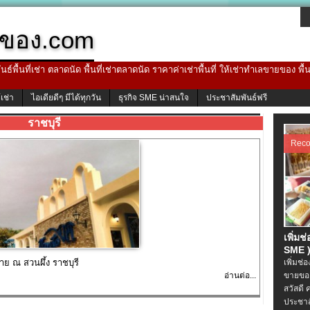
ของ.com
ธ์พื้นที่เช่า ตลาดนัด พื้นที่เช่าตลาดนัด ราคาค่าเช่าพื้นที่ ให้เช่าทำเลขายของ พื
้เช่า
ไอเดียดีๆ มีได้ทุกวัน
ธุรกิจ SME น่าสนใจ
ประชาสัมพันธ์ฟรี
ราชบุรี
Rec
เพิ่มช
SME )
ย ณ สวนผึ้ง ราชบุรี
เพิ่มช่
อ่านต่อ...
ขายของ
สวัสดี 
ประชาส