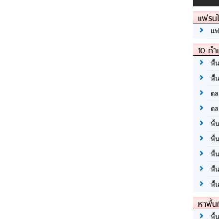
แฟรนไ
แฟ
10 ทำเ
พื้
พื้
ตล
ตล
พื้
พื้
พื้
พื้
พื้
หาพื้น
พื้