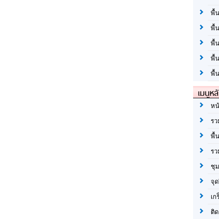
พื้
พื้
พื
พื
พื้
เมนูหล
หน
รว
พื้
รว
ชุ
จุด
เก
ติด