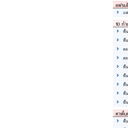
แฟรนไ
แฟ
10 ทำเ
พื้
พื้
ตล
ตล
พื้
พื้
พื้
พื้
พื้
หาพื้น
พื้