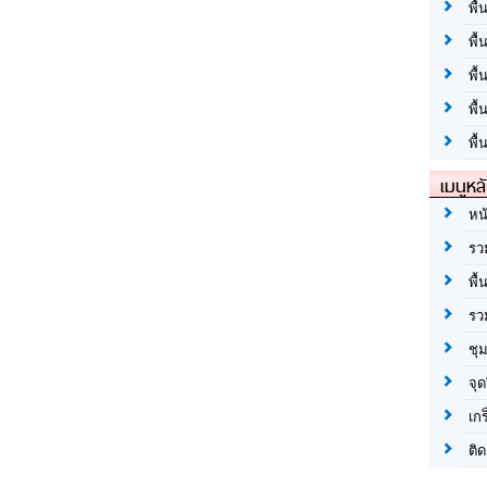
พื้
พื้
พื
พื
พื้
เมนูหล
หน
รว
พื้
รว
ชุ
จุด
เก
ติด