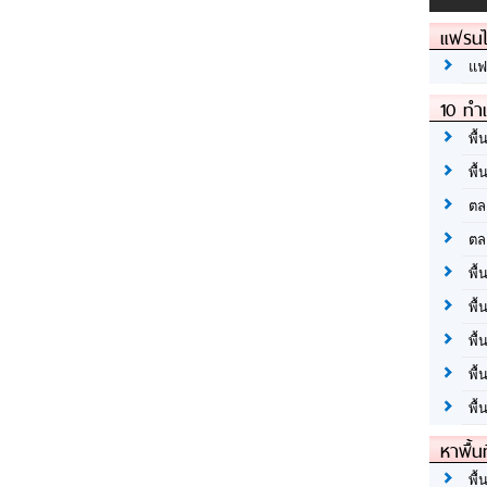
แฟรนไ
แฟ
10 ทำเ
พื้
พื้
ตล
ตล
พื้
พื้
พื้
พื้
พื้
หาพื้น
พื้