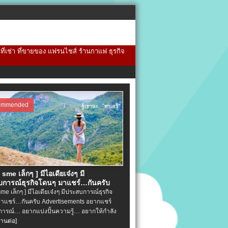
้นที่เช่า ที่ขายของ แฟรนไชส์ ร้านกาแฟ ธุรกิจ
ommended
จ sme เล็กๆ ] มีไอเดียเจ๋งๆ มี
การณ์ธุรกิจโดนๆ มาแชร์…กันครับ
 sme เล็กๆ ] มีไอเดียเจ๋งๆ มีประสบการณ์ธุรกิจ
าแชร์…กันครับ Advertisements อยากแชร์
ารณ์… อยากแบ่งปั้นความรู้… อยากให้กำลัง
่านต่อ]