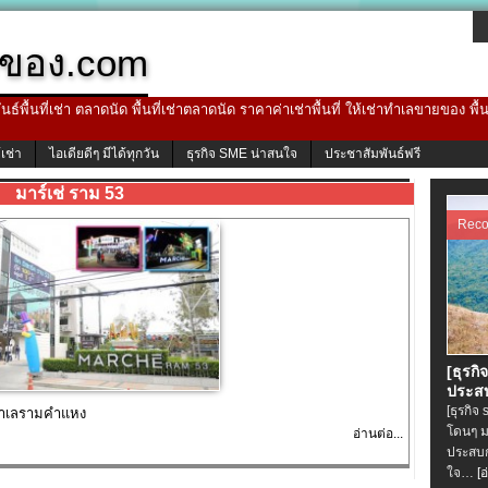
ของ.com
ธ์พื้นที่เช่า ตลาดนัด พื้นที่เช่าตลาดนัด ราคาค่าเช่าพื้นที่ ให้เช่าทำเลขายของ พื
้เช่า
ไอเดียดีๆ มีได้ทุกวัน
ธุรกิจ SME น่าสนใจ
ประชาสัมพันธ์ฟรี
มาร์เช่ ราม 53
Rec
[ธุรกิ
ประสบ
[ธุรกิจ
 ทำเลรามคำแหง
โดนๆ ม
อ่านต่อ...
ประสบก
ใจ…
[อ