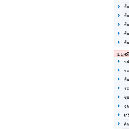
พื้
พื้
พื
พื
พื้
เมนูหล
หน
รว
พื้
รว
ชุ
จุด
เก
ติด