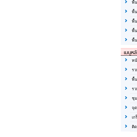
พื้
พื้
พื
พื
พื้
เมนูหล
หน
รว
พื้
รว
ชุ
จุด
เก
ติด