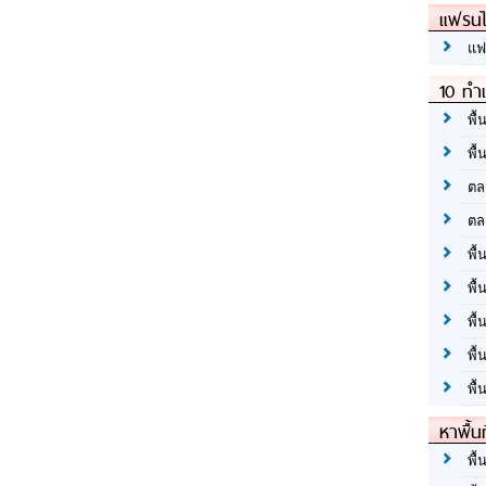
แฟรนไ
แฟ
10 ทำเ
พื้
พื้
ตล
ตล
พื้
พื้
พื้
พื้
พื้
หาพื้น
พื้