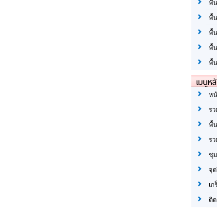
พื้
พื้
พื
พื
พื้
เมนูหล
หน
รว
พื้
รว
ชุ
จุด
เก
ติด