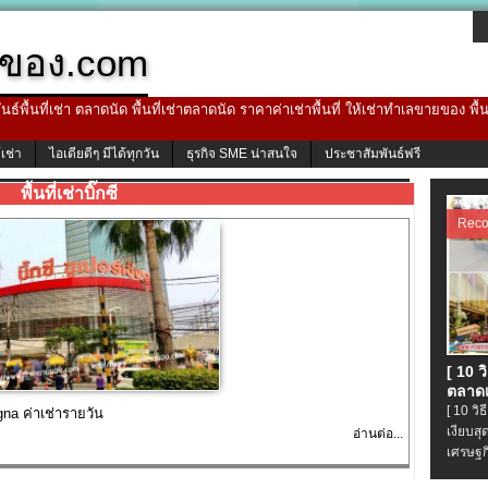
ของ.com
ธ์พื้นที่เช่า ตลาดนัด พื้นที่เช่าตลาดนัด ราคาค่าเช่าพื้นที่ ให้เช่าทำเลขายของ พื
้เช่า
ไอเดียดีๆ มีได้ทุกวัน
ธุรกิจ SME น่าสนใจ
ประชาสัมพันธ์ฟรี
พื้นที่เช่าบิ๊กซี
Rec
[ 10 
ตลาดเ
[ 10 ว
ngna ค่าเช่ารายวัน
เงียบส
อ่านต่อ...
เศรษฐก