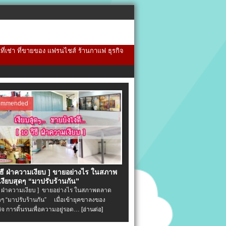
้นที่เช่า ที่ขายของ แฟรนไชส์ ร้านกาแฟ ธุรกิจ
ommended
วิธี ฝ่าความเงียบ ] ขายอย่างไร ในสภาพ
งียบสุดๆ “มาปรับร้านกัน”
ิธี ฝ่าความเงียบ ] ขายอย่างไร ในสภาพตลาด
ุดๆ “มาปรับร้านกัน” เมื่อเข้ายุคขาลงของ
ิจ การดิ้นรนเพื่อความอยู่รอด…
[อ่านต่อ]