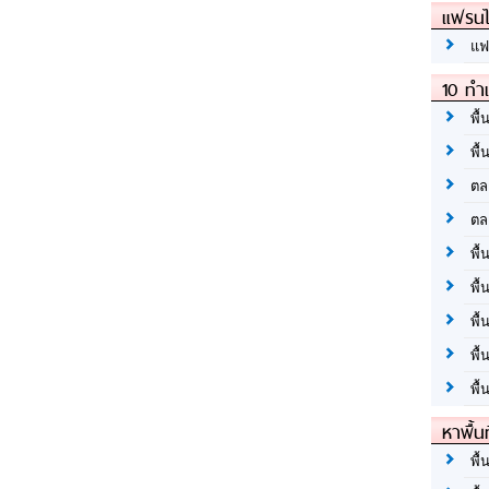
แฟรนไ
แฟ
10 ทำเ
พื้
พื้
ตล
ตล
พื้
พื้
พื้
พื้
พื้
หาพื้น
พื้