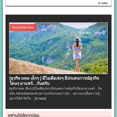
อ่านต่อ...
Recommended
[ธุรกิจ sme เล็กๆ ] มีไอเดียเจ๋งๆ มีประสบการณ์ธุรกิจ
โดนๆ มาแชร์…กันครับ
[ธุรกิจ sme เล็กๆ ] มีไอเดียเจ๋งๆ มีประสบการณ์ธุรกิจโดนๆ มาแชร์…กัน
ครับ Advertisements อยากแชร์ประสบการณ์… อยากแบ่งปั้นความรู้…
อยากให้กำลังใจ…
[อ่านต่อ]
แฟรนไชส์ยอดนิยม