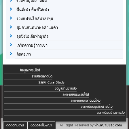
รวมข้อมูลตลาดนัด
พื้นที่เช่า พื้นที่ให้เช่า
รวมแฟรนไชส์น่าลงทุน
ชุมชนสนทนาพ่อค้าแม่ค้า
จุดปิ๊งไอเดียทำธุรกิจ
เกร็ดความรู้การเช่า
ติดต่อเรา
ข้อมูลแฟรนไชส์
รายชื่อตลาดนัด
ธุรกิจ Case Study
ข้อมูลร้านขายส่ง
ลงทะเบียนแฟรนไชส์
ลงทะเบียนตลาดนัดใหม่
ลงทะเบียนธุรกิจน่าสนใจ
ลงทะเบียนร้านขายส่ง
ติดต่อทีมงาน
ติดต่อลงโฆษณา
All Right Reserved by
ทำเลขายของ.com